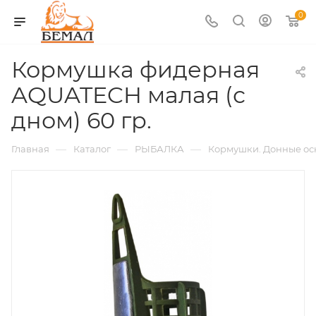
0
Кормушка фидерная
AQUATECH малая (с
дном) 60 гр.
—
—
—
Главная
Каталог
РЫБАЛКА
Кормушки. Донные ос