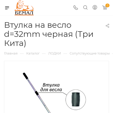
0
Втулка на весло
d=32mm черная (Три
Кита)
—
—
—
Главная
Каталог
ЛОДКИ
Сопутствующие товары