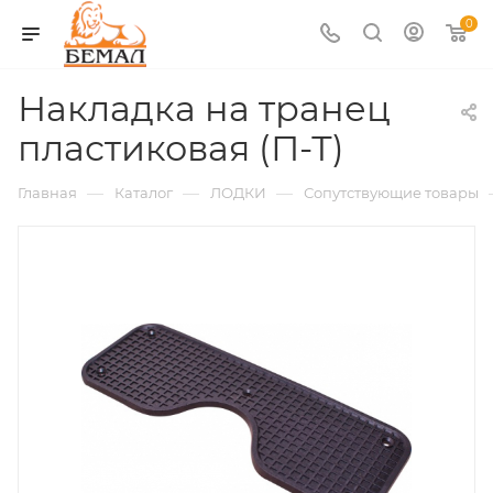
0
Накладка на транец
пластиковая (П-Т)
—
—
—
Главная
Каталог
ЛОДКИ
Сопутствующие товары